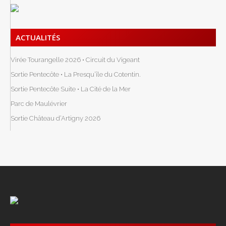
ACTUALITÉS
Virée Tourangelle 2026 • Circuit du Vigeant
Sortie Pentecôte • La Presqu’île du Cotentin.
Sortie Pentecôte Suite • La Cité de la Mer
Parc de Maulévrier
Sortie Château d’Artigny 2026