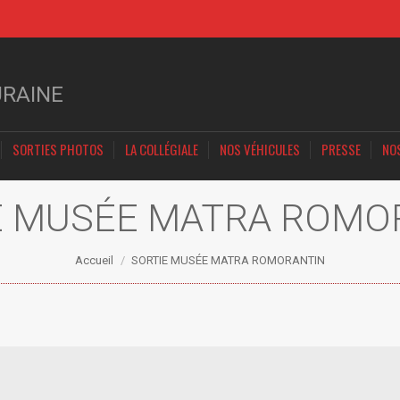
URAINE
SORTIES PHOTOS
LA COLLÉGIALE
NOS VÉHICULES
PRESSE
NO
E MUSÉE MATRA ROMO
Vous êtes ici :
Accueil
SORTIE MUSÉE MATRA ROMORANTIN