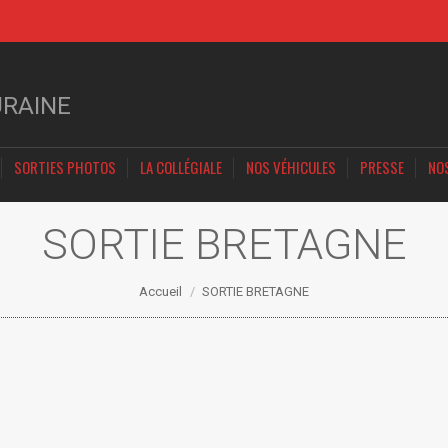
ACCUEIL
AGENDA 2026
SORTIES PHOTOS
LA COLLÉGIALE
URAINE
SORTIES PHOTOS
LA COLLÉGIALE
NOS VÉHICULES
PRESSE
NO
SORTIE BRETAGNE
Vous êtes ici :
Accueil
SORTIE BRETAGNE