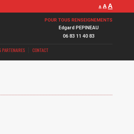
A
A
A
A
A
A
NOS VÉHICULES
PRESSE
NOS PARTENAIRES
CONTACT
POUR TOUS RENSEIGNEMENTS
Edgard PEPINEAU
06 83 11 40 83
S PARTENAIRES
CONTACT