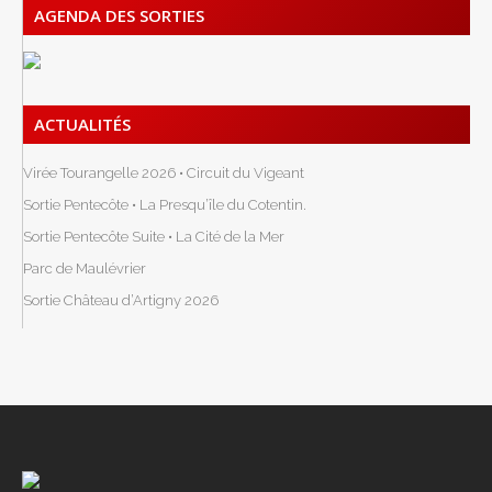
AGENDA DES SORTIES
ACTUALITÉS
Virée Tourangelle 2026 • Circuit du Vigeant
Sortie Pentecôte • La Presqu’île du Cotentin.
Sortie Pentecôte Suite • La Cité de la Mer
Parc de Maulévrier
Sortie Château d’Artigny 2026