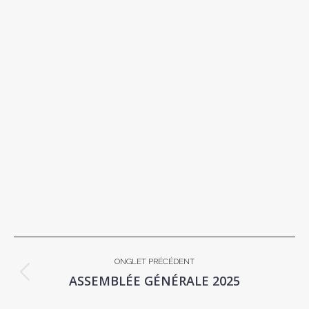
NAVIGATION
ONGLET PRÉCÉDENT
DE
ASSEMBLÉE GÉNÉRALE 2025
Onglet
COMMENTAIRE
précédent